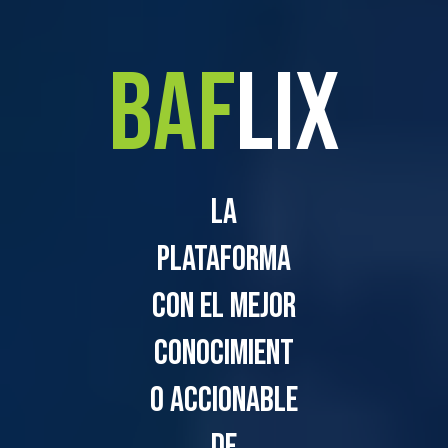
BAF
LIX
La
plataforma
con el mejor
conocimient
o accionable
de